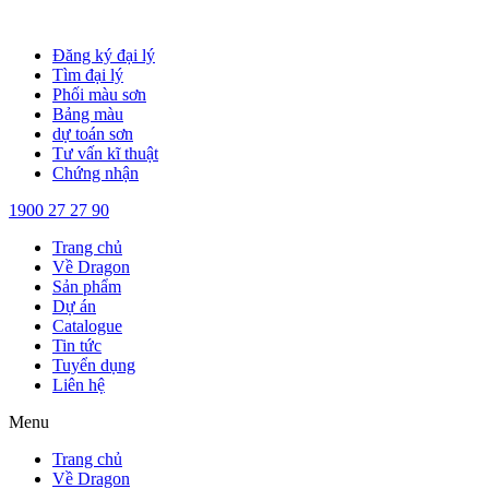
Chuyển
đến
Đăng ký đại lý
nội
Tìm đại lý
dung
Phối màu sơn
Bảng màu
dự toán sơn
Tư vấn kĩ thuật
Chứng nhận
1900 27 27 90
Trang chủ
Về Dragon
Sản phẩm
Dự án
Catalogue
Tin tức
Tuyển dụng
Liên hệ
Menu
Trang chủ
Về Dragon