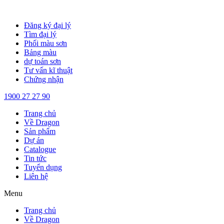
Chuyển
đến
Đăng ký đại lý
nội
Tìm đại lý
dung
Phối màu sơn
Bảng màu
dự toán sơn
Tư vấn kĩ thuật
Chứng nhận
1900 27 27 90
Trang chủ
Về Dragon
Sản phẩm
Dự án
Catalogue
Tin tức
Tuyển dụng
Liên hệ
Menu
Trang chủ
Về Dragon