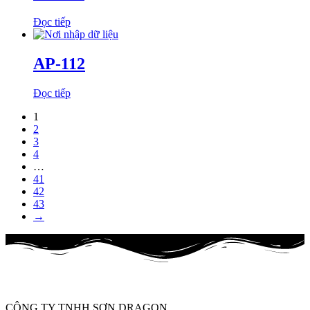
Đọc tiếp
AP-112
Đọc tiếp
1
2
3
4
…
41
42
43
→
CÔNG TY TNHH SƠN DRAGON