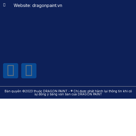
Website: dragonpaint.vn
Bản quyền ©2023 thuộc DRAGON PAINT - ® Chỉ được phát hành lại thông tin khi có
sự đồng ý bằng văn bản của DRAGON PAINT