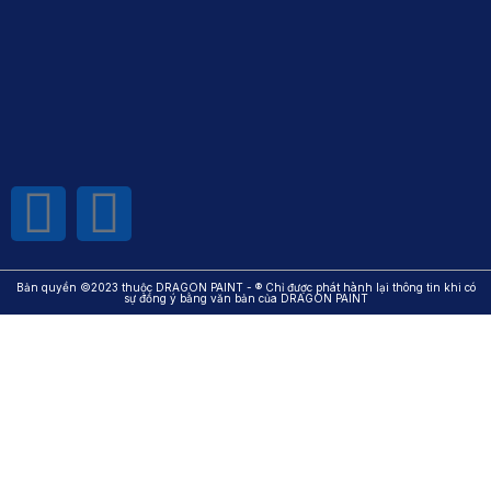
Bản quyền ©2023 thuộc DRAGON PAINT - ® Chỉ được phát hành lại thông tin khi có
sự đồng ý bằng văn bản của DRAGON PAINT