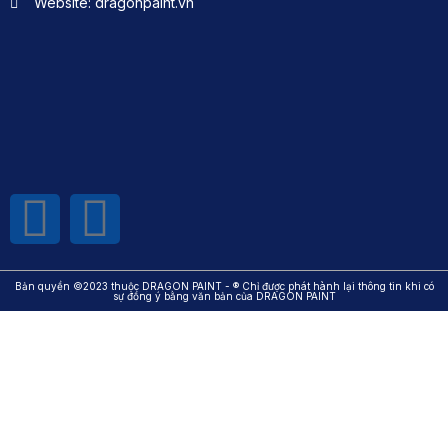
Website: dragonpaint.vn
Bản quyền ©2023 thuộc DRAGON PAINT - ® Chỉ được phát hành lại thông tin khi có
sự đồng ý bằng văn bản của DRAGON PAINT