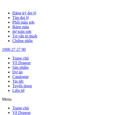
Chuyển
đến
Đăng ký đại lý
nội
Tìm đại lý
dung
Phối màu sơn
Bảng màu
dự toán sơn
Tư vấn kĩ thuật
Chứng nhận
1900 27 27 90
Trang chủ
Về Dragon
Sản phẩm
Dự án
Catalogue
Tin tức
Tuyển dụng
Liên hệ
Menu
Trang chủ
Về Dragon