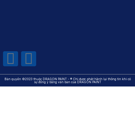
Bản quyền ©2023 thuộc DRAGON PAINT - ® Chỉ được phát hành lại thông tin khi có
sự đồng ý bằng văn bản của DRAGON PAINT