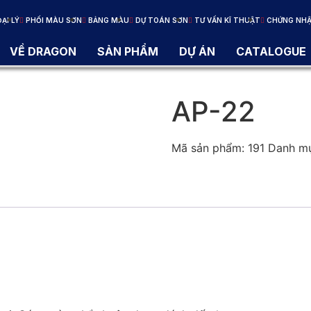
ẠI LÝ
PHỐI MÀU SƠN
BẢNG MÀU
DỰ TOÁN SƠN
TƯ VẤN KĨ THUẬT
CHỨNG NH
VỀ DRAGON
SẢN PHẨM
DỰ ÁN
CATALOGUE
AP-22
Mã sản phẩm:
191
Danh m