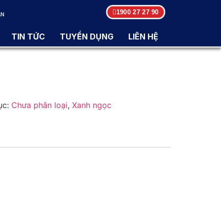
1900 27 27 90
ẬN
TIN TỨC
TUYỂN DỤNG
LIÊN HỆ
ục:
Chưa phân loại
,
Xanh ngọc