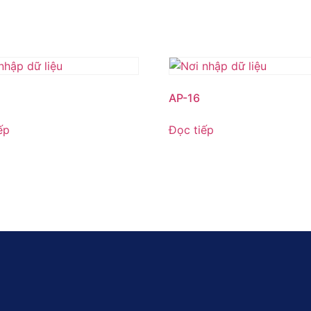
AP-16
ếp
Đọc tiếp