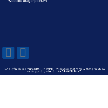
Website: dragonpaint.vn
Bản quyền ©2023 thuộc DRAGON PAINT - ® Chỉ được phát hành lại thông tin khi có
sự đồng ý bằng văn bản của DRAGON PAINT