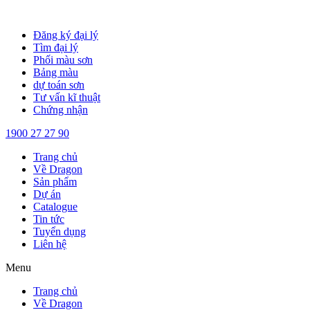
Chuyển
đến
Đăng ký đại lý
nội
Tìm đại lý
dung
Phối màu sơn
Bảng màu
dự toán sơn
Tư vấn kĩ thuật
Chứng nhận
1900 27 27 90
Trang chủ
Về Dragon
Sản phẩm
Dự án
Catalogue
Tin tức
Tuyển dụng
Liên hệ
Menu
Trang chủ
Về Dragon