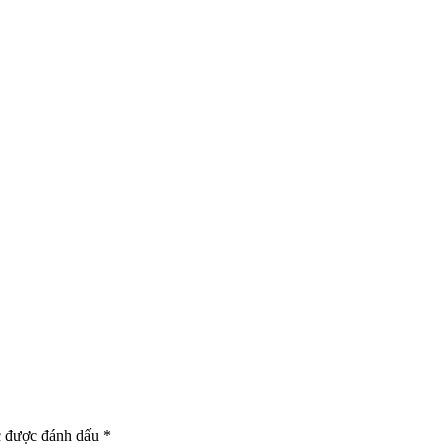
c được đánh dấu
*