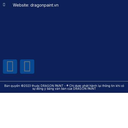
Website: dragonpaint.vn
Bản quyền ©2023 thuộc DRAGON PAINT - ® Chỉ được phát hành lại thông tin khi có
sự đồng ý bằng văn bản của DRAGON PAINT