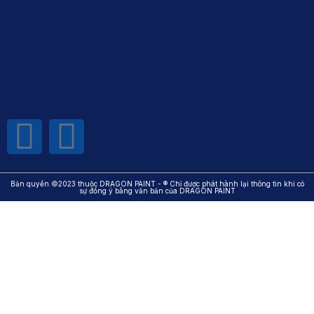
Bản quyền ©2023 thuộc DRAGON PAINT - ® Chỉ được phát hành lại thông tin khi có
sự đồng ý bằng văn bản của DRAGON PAINT