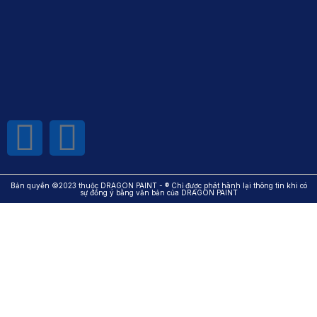
Bản quyền ©2023 thuộc DRAGON PAINT - ® Chỉ được phát hành lại thông tin khi có
sự đồng ý bằng văn bản của DRAGON PAINT