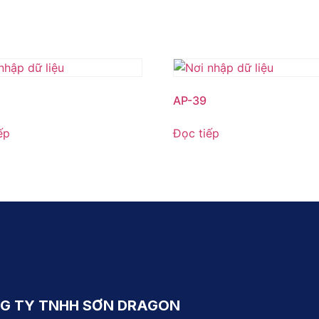
AP-39
ếp
Đọc tiếp
G TY TNHH SƠN DRAGON