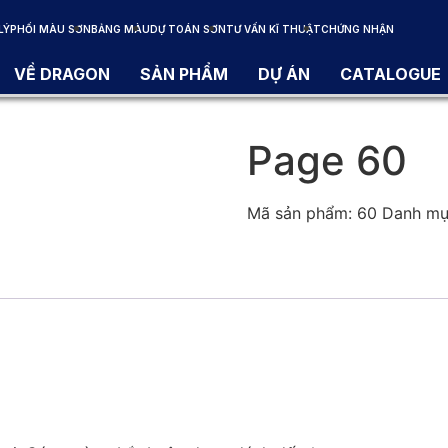
LÝ
PHỐI MÀU SƠN
BẢNG MÀU
DỰ TOÁN SƠN
TƯ VẤN KĨ THUẬT
CHỨNG NHẬN
VỀ DRAGON
SẢN PHẨM
DỰ ÁN
CATALOGUE
Page 60
Mã sản phẩm:
60
Danh mụ