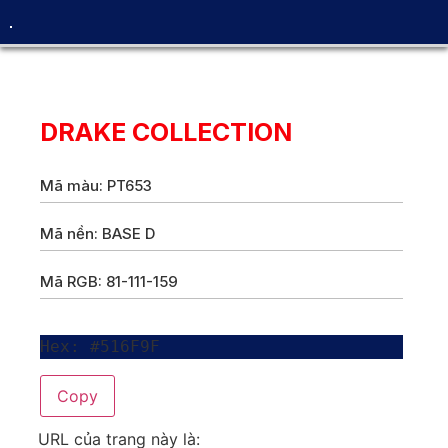
DRAKE COLLECTION
Mã màu: PT653
Mã nền: BASE D
Mã RGB: 81-111-159
Hex: #516F9F
Copy
URL của trang này là: