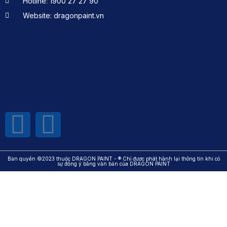
Hotline: 1900 27 27 90
Website: dragonpaint.vn
Bản quyền ©2023 thuộc DRAGON PAINT - ® Chỉ được phát hành lại thông tin khi có
sự đồng ý bằng văn bản của DRAGON PAINT