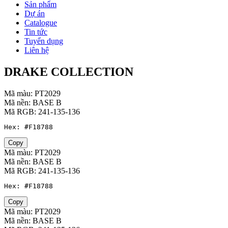
Sản phẩm
Dự án
Catalogue
Tin tức
Tuyển dụng
Liên hệ
DRAKE COLLECTION
Mã màu: PT2029
Mã nền: BASE B
Mã RGB: 241-135-136
Hex: #F18788
Copy
Mã màu: PT2029
Mã nền: BASE B
Mã RGB: 241-135-136
Hex: #F18788
Copy
Mã màu: PT2029
Mã nền: BASE B