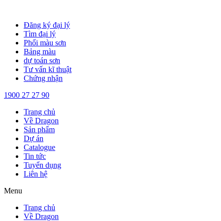
Chuyển
đến
Đăng ký đại lý
nội
Tìm đại lý
dung
Phối màu sơn
Bảng màu
dự toán sơn
Tư vấn kĩ thuật
Chứng nhận
1900 27 27 90
Trang chủ
Về Dragon
Sản phẩm
Dự án
Catalogue
Tin tức
Tuyển dụng
Liên hệ
Menu
Trang chủ
Về Dragon