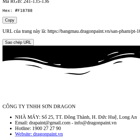
Mã RGB: 241-135-136
Hex: #F18788
Copy
URL của trang này là:
https://bangmau.dragonpaint.vn/san-pham/pt-1
Sao chép URL
CÔNG TY TNHH SƠN DRAGON
NHÀ MÁY: Số 25, TT. Đông Thành, H. Đức Huệ, Long An
Email: drapaint@gmail.com - info@dragonpaint.vn
Hotline: 1900 27 27 90
Website: dragonpaint.vn