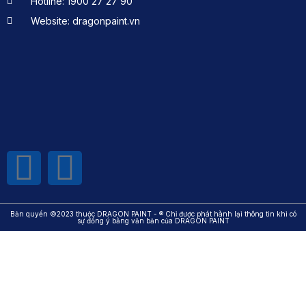
Hotline: 1900 27 27 90
Website: dragonpaint.vn
Bản quyền ©2023 thuộc DRAGON PAINT - ® Chỉ được phát hành lại thông tin khi có
sự đồng ý bằng văn bản của DRAGON PAINT