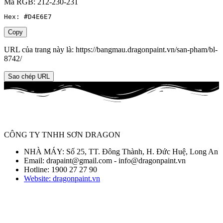
Mã RGB: 212-230-231
Hex: #D4E6E7
Copy
URL của trang này là:
https://bangmau.dragonpaint.vn/san-pham/bl-
8742/
Sao chép URL
CÔNG TY TNHH SƠN DRAGON
NHÀ MÁY: Số 25, TT. Đông Thành, H. Đức Huệ, Long An
Email: drapaint@gmail.com - info@dragonpaint.vn
Hotline: 1900 27 27 90
Website: dragonpaint.vn