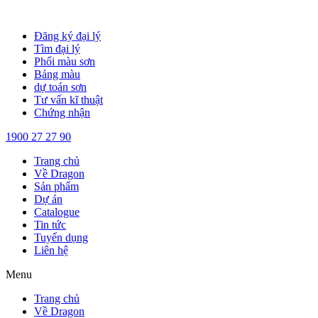
Chuyển
đến
Đăng ký đại lý
nội
Tìm đại lý
dung
Phối màu sơn
Bảng màu
dự toán sơn
Tư vấn kĩ thuật
Chứng nhận
1900 27 27 90
Trang chủ
Về Dragon
Sản phẩm
Dự án
Catalogue
Tin tức
Tuyển dụng
Liên hệ
Menu
Trang chủ
Về Dragon