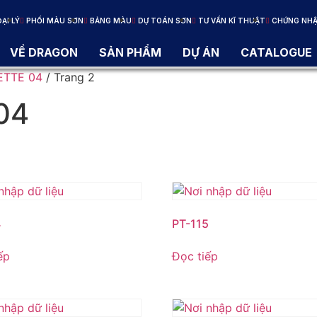
ẠI LÝ
PHỐI MÀU SƠN
BẢNG MÀU
DỰ TOÁN SƠN
TƯ VẤN KĨ THUẬT
CHỨNG NH
VỀ DRAGON
SẢN PHẨM
DỰ ÁN
CATALOGUE
ETTE 04
/ Trang 2
04
4
PT-115
ếp
Đọc tiếp