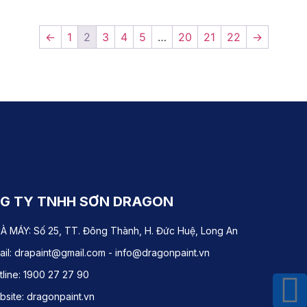
←
1
2
3
4
5
…
20
21
22
→
G TY TNHH SƠN DRAGON
À MÁY: Số 25, TT. Đông Thành, H. Đức Huệ, Long An
ail: drapaint@gmail.com - info@dragonpaint.vn
tline: 1900 27 27 90
site: dragonpaint.vn