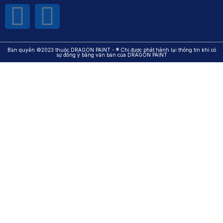
Bản quyền ©2023 thuộc DRAGON PAINT - ® Chỉ được phát hành lại thông tin khi có
sự đồng ý bằng văn bản của DRAGON PAINT