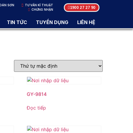
OÁN SƠN
TƯ VẤN KĨ THUẬT
1900 27 27 90
CHỨNG NHẬN
TIN TỨC
TUYỂN DỤNG
LIÊN HỆ
GY-9814
Đọc tiếp