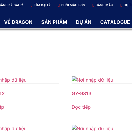
ĐĂNG KÝ ĐẠI LÝ
TÌM ĐẠI LÝ
PHỐI MÀU SƠN
BẢNG MÀU
DỰ T
VỀ DRAGON
SẢN PHẨM
DỰ ÁN
CATALOGUE
12
GY-9813
ếp
Đọc tiếp