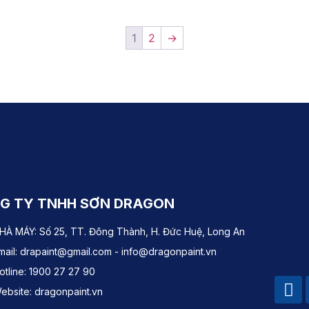
1
2
→
G TY TNHH SƠN DRAGON
HÀ MÁY: Số 25, TT. Đông Thành, H. Đức Huệ, Long An
mail: drapaint@gmail.com - info@dragonpaint.vn
otline: 1900 27 27 90
ebsite: dragonpaint.vn