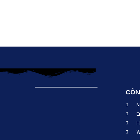
CÔN
N
E
H
W