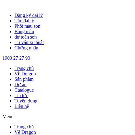
Chuyển
đến
Đăng ký đại lý
nội
Tìm đại lý
dung
Phối màu sơn
Bảng màu
dự toán sơn
Tư vấn kĩ thuật
Chứng nhận
1900 27 27 90
Trang chủ
Về Dragon
Sản phẩm
Dự án
Catalogue
Tin tức
Tuyển dụng
Liên hệ
Menu
Trang chủ
Về Dragon